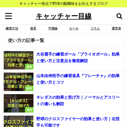
キャッチャー視点で野球の醍醐味をお伝えするブログ
キャッチャー目線
練習方法
道具
守備論
ルール
コラム
運営者
使い方の記事一覧
大谷選手の練習ボール「プライオボール」効果
と使い方と注意点を徹底解説
道具
山本由伸投手の練習道具『フレーチャ』の効果
と使い方とコツ
道具
キレダスの効果と投げ方｜ノーマルとアスリー
トの違いも解説
道具
野球のクロスファイヤーの効果と使い方｜右投
手も可能です