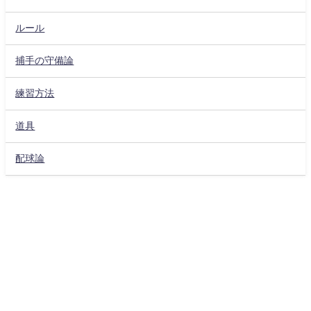
ルール
捕手の守備論
練習方法
道具
配球論
プライバシーポリシー
サイト運営者
CONTACT