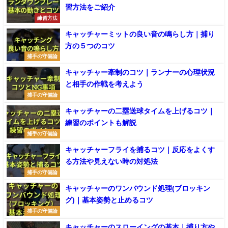
習方法をご紹介
練習方法
キャッチャーミットの良い音の鳴らし方｜捕り
方の５つのコツ
捕手の守備論
キャッチャー牽制のコツ｜ランナーの心理状況
と相手の作戦を考えよう
捕手の守備論
キャッチャーの二塁送球タイムを上げるコツ｜
練習のポイントも解説
捕手の守備論
キャッチャーフライを捕るコツ｜反応をよくす
る方法や見えない時の対処法
捕手の守備論
キャッチャーのワンバウンド処理(ブロッキン
グ)｜基本姿勢と止めるコツ
捕手の守備論
キャッチャーのスローイングの基本｜捕り方や