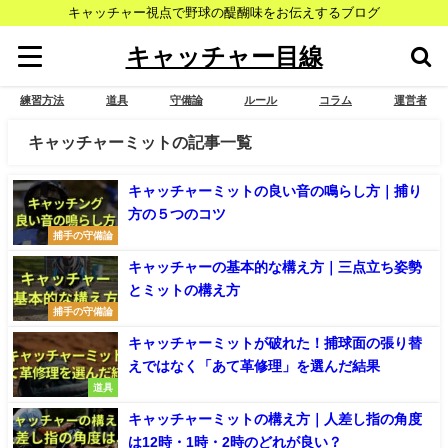
キャッチャー視点で野球の醍醐味をお伝えするブログ
キャッチャー目線
練習方法
道具
守備論
ルール
コラム
運営者
キャッチャーミットの記事一覧
キャッチャーミットの良い音の鳴らし方｜捕り
方の５つのコツ
捕手の守備論
キャッチャーの基本的な構え方｜三点立ち姿勢
とミットの構え方
捕手の守備論
キャッチャーミットが破れた！捕球面の張り替
えではなく「あて革修理」を選んだ結果
道具
キャッチャーミットの構え方｜人差し指の角度
は12時・1時・2時のどれが良い？