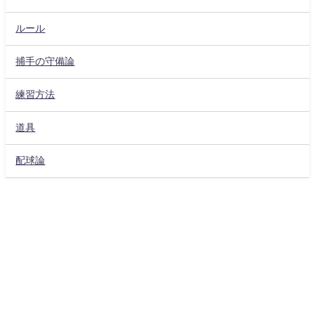
ルール
捕手の守備論
練習方法
道具
配球論
プライバシーポリシー
サイト運営者
CONTACT