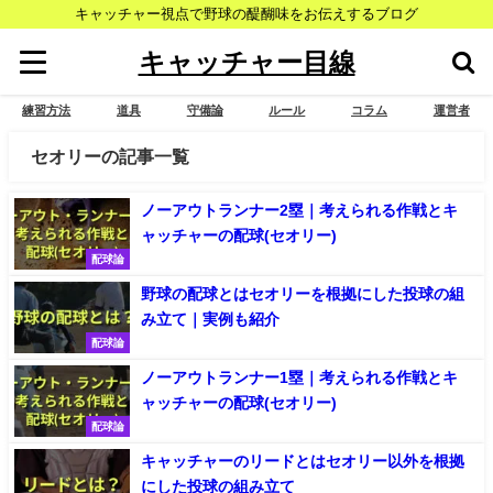
キャッチャー視点で野球の醍醐味をお伝えするブログ
キャッチャー目線
練習方法
道具
守備論
ルール
コラム
運営者
セオリーの記事一覧
ノーアウトランナー2塁｜考えられる作戦とキ
ャッチャーの配球(セオリー)
配球論
野球の配球とはセオリーを根拠にした投球の組
み立て｜実例も紹介
配球論
ノーアウトランナー1塁｜考えられる作戦とキ
ャッチャーの配球(セオリー)
配球論
キャッチャーのリードとはセオリー以外を根拠
にした投球の組み立て