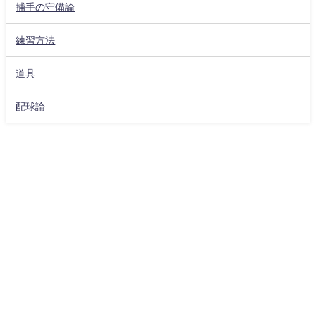
捕手の守備論
練習方法
道具
配球論
プライバシーポリシー
サイト運営者
CONTACT
キャッチャー目線 All Rights Reserved.