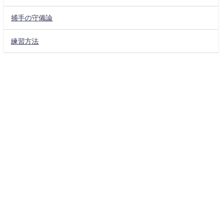
捕手の守備論
練習方法
道具
配球論
目次
オープンスタンスバッターへの誤解
TOP
ページ上部へ
シェアする
メニュー
オープンスタンスで構えるバッターの傾向
オープンスタンスバッターへの配球(セオリー)
インコースをどう使うか？