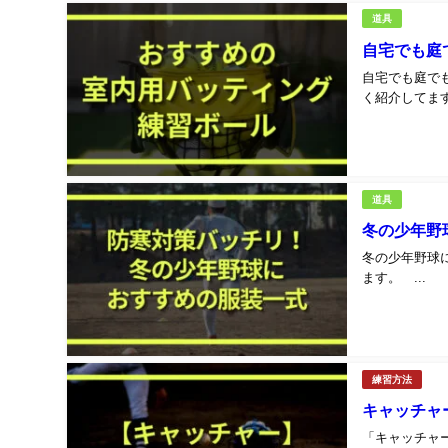
道具
自宅でも庭
自宅でも庭で
く紹介してます。
道具
冬の少年野
冬の少年野球
ます。 ...
練習方法
キャッチャ
「キャッチャ