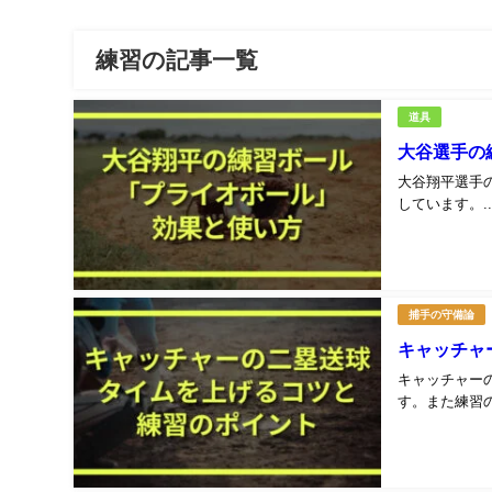
練習の記事一覧
道具
大谷選手の
大谷翔平選手
しています。..
捕手の守備論
キャッチャ
キャッチャー
す。また練習の