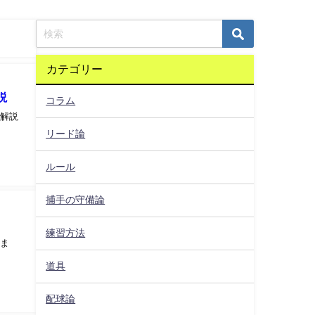
カテゴリー
説
コラム
く解説
リード論
ルール
捕手の守備論
練習方法
てま
道具
配球論