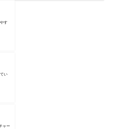
りやす
してい
チャー