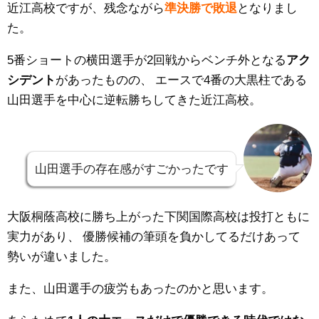
近江高校ですが、残念ながら
準決勝で敗退
となりまし
た。
5番ショートの横田選手が2回戦からベンチ外となる
アク
シデント
があったものの、
エースで4番の大黒柱である
山田選手を中心に逆転勝ちしてきた近江高校。
山田選手の存在感がすごかったです
大阪桐蔭高校に勝ち上がった下関国際高校は投打ともに
実力があり、
優勝候補の筆頭を負かしてるだけあって
勢いが違いました。
また、山田選手の疲労もあったのかと思います。