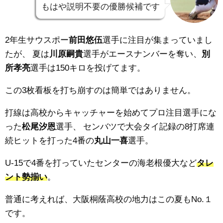
もはや説明不要の優勝候補です
2年生サウスポー
前田悠伍
選手に注目が集まっていまし
たが、
夏は
川原嗣貴
選手がエースナンバーを奪い、
別
所孝亮
選手は150キロを投げてます。
この3枚看板を打ち崩すのは簡単ではありません。
打線は高校からキャッチャーを始めてプロ注目選手にな
った
松尾汐恩
選手、
センバツで大会タイ記録の8打席連
続ヒットを打った4番の
丸山一喜
選手。
U-15で4番を打っていたセンターの海老根優大など
タレ
ント勢揃い
。
普通に考えれば、大阪桐蔭高校の地力はこの夏もNo.１
です。