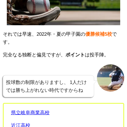
それでは早速、2022年・夏の甲子園の
優勝候補5校
で
す。
完全なる独断と偏見ですが、
ポイント
は投手陣。
投球数の制限がありますし、
1人だけ
では勝ち上がれない時代ですからね
県立岐阜商業高校
近江高校