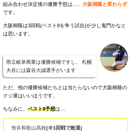
組み合わせ決定後の優勝予想は…、
大阪桐蔭と変わらず
です。
大阪桐蔭は3回戦(ベスト8を争う試合)が少し鬼門かなと
は思います。
県立岐阜商業は優勝候補ですし、
札幌
大谷には森谷大誠選手がいます
ただ、他の優勝候補たちとは当たらないので大阪桐蔭の
クジ運はいいほうです。
ちなみに、
ベスト8予想
は…
智弁和歌山高校
(※1回戦で敗退)