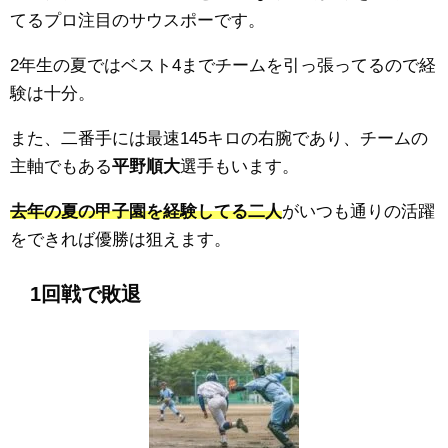
てるプロ注目のサウスポーです。
2年生の夏ではベスト4までチームを引っ張ってるので経
験は十分。
また、二番手には
最速145キロの右腕であり、チームの
主軸でもある
平野順大
選手もいます。
去年の夏の甲子園を経験してる二人
がいつも通りの活躍
をできれば優勝は狙えます。
1回戦で敗退