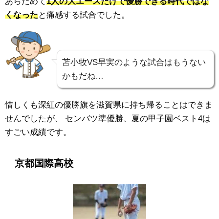
あらためて
1人の大エースだけで優勝できる時代ではな
くなった
と痛感する試合でした。
苫小牧VS早実のような試合はもうない
かもだね…
惜しくも深紅の優勝旗を滋賀県に持ち帰ることはできま
せんでしたが、
センバツ準優勝、夏の甲子園ベスト4は
すごい成績です。
京都国際高校