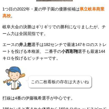
1つ目の2022年・夏の甲子園の優勝候補は
県立岐阜商業
高校
。
岐阜大会の決勝はギリギリでの勝利になりましたが、チ
ーム力は全国屈指です。
エースの
井上悠
選手は
182センチで最速147キロのストレ
ートを投げる本格派、
二番手の
小西彩翔
選手も最速144
キロを投げるピッチャーです。
この二枚看板の存在は大きいね
打線は4番の
伊藤颯希選手が中心です。
186センチと恵まれた体格から160キロのヘッドスピード