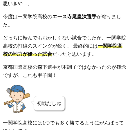
思いきや…。
今度は
一関学院高校の
エース
寺尾皇汰選手
が粘りまし
た。
どっちに転んでもおかしくない試合でしたが、
一関学院
高校の打線のスイングが鋭く、
最終的には
一関学院高
校の地力が優った試合
だったと思います。
京都国際高校の森下選手が本調子ではなかったのが残念
ですが、これも甲子園！
初戦だしね
一関学院高校には1つでも多く勝てるようにがんばって