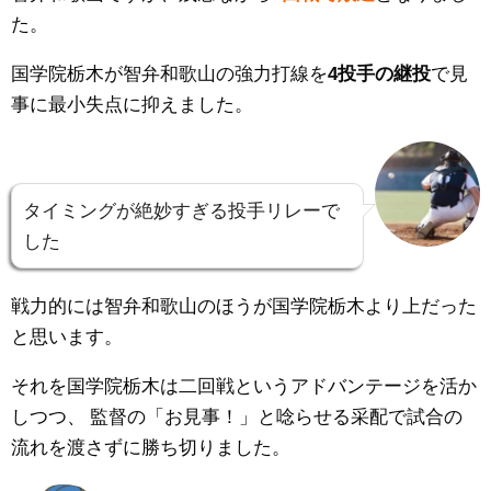
た。
国学院栃木が
智弁和歌山の強力打線を
4投手の継投
で見
事に最小失点に抑えました。
タイミングが絶妙すぎる投手リレーで
した
戦力的には智弁和歌山のほうが
国学院栃木より
上だった
と思います。
それを
国学院栃木は二回戦というアドバンテージを活か
しつつ、
監督の「
お見事！」と唸らせる采配で試合の
流れを渡さずに勝ち切りました。