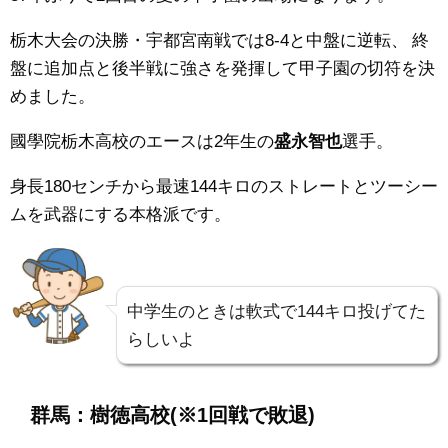
栃木大会の決勝・宇都宮南戦では8
-4
と中盤に逆転、
終
盤に追加点と後半戦に強さを発揮して甲子園の切符を決
めました。
國學院栃木高校のエースは2年生の
盛永智也
選手。
身長180センチから最速144キロのストレートとツーシー
ムを武器にする本格派です。
中学生のときは軟式で144キロ投げてた
らしいよ
群馬：樹徳高校
(※1回戦で敗退)