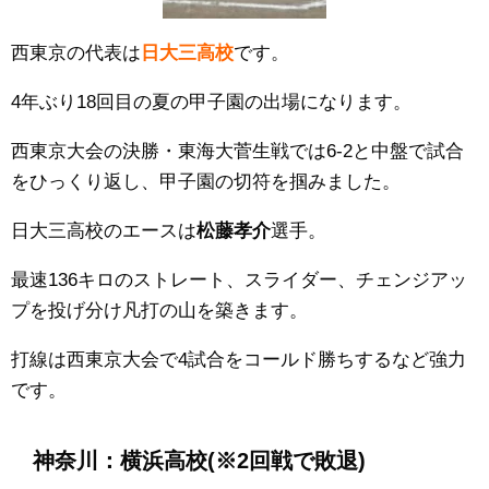
西東京の代表は
日大三
高校
です。
4年ぶり18回目の夏の甲子園の出場になります。
西東京大会の決勝・東海大菅生戦では6
-2
と中盤で試合
をひっくり返し、甲子園の切符を掴みました。
日大三
高校のエースは
松藤孝介
選手。
最速136キロのストレート、スライダー、チェンジアッ
プを投げ分け凡打の山を築きます。
打線は西東京大会で4試合をコールド勝ちするなど強力
です。
神奈川：横浜高校
(※2回戦で敗退)