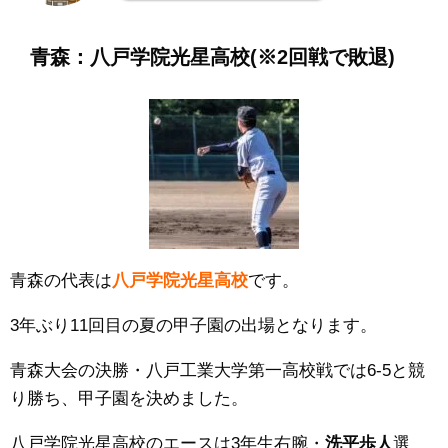
青森：
八戸学院光星
高校
(※2回戦で敗退)
青森の代表は
八戸学院光星
高校
です。
3年ぶり11回目の夏の甲子園の出場となります。
青森大会の決勝・八戸工業大学第一高校戦では6-5と競
り勝ち、甲子園を決めました。
八戸学院光星高校
のエースは3年生右腕・
洗平歩人
選