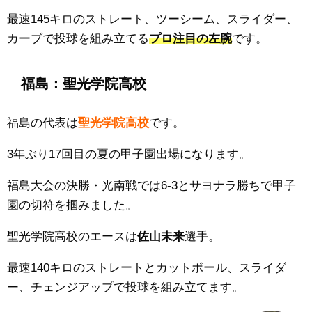
最速145キロのストレート、ツーシーム、スライダー、
カーブで投球を組み立てる
プロ注目の左腕
です。
福島：
聖光学院高校
福島の代表は
聖光学院
高校
です。
3年ぶり17回目の夏の甲子園出場になります。
福島大会の決勝・
光南
戦では6
-3
とサヨナラ勝ちで甲子
園の切符を掴みました。
聖光学院高校のエースは
佐山未来
選手。
最速140キロのストレートとカットボール、スライダ
ー、チェンジアップで投球を組み立てます。