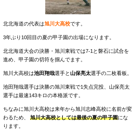
北北海道の代表は
旭川大高校
です。
3年ぶり10回目の夏の甲子園の出場になります。
北北海道大会の決勝・旭川東戦では7-1と磐石に試合を
進め、甲子園の切符を掴んでます。
旭川大高校は
池田翔哉
選手と
山保亮太
選手の二枚看板。
池田翔哉選手は決勝の旭川東戦で1失点完投、山保亮太
選手は最速143キロの本格派です。
ちなみに旭川大高校は来年から
旭川志峰高校に名前が変
わるため、
旭川大高校としては最後の夏の甲子園
にな
ります。