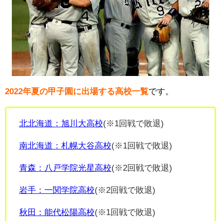
2022年夏の甲子園に出場する高校一覧
です。
北北海道：
旭川大高校
(※1回戦で敗退)
南北海道：札幌大谷高校
(※1回戦で敗退)
青森：八戸学院光星高校
(※2回戦で敗退)
岩手：一関学院高校
(※2回戦で敗退)
秋田：能代松陽高校
(※1回戦で敗退)