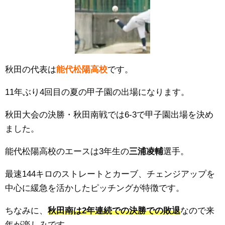
秋田の代表は
能代松陽
高校
です。
11年ぶり4回目の夏の甲子園の出場になります。
秋田大会の決勝・
秋田南
戦では6
-3で
甲子園出場を決め
ました。
能代松陽高校のエースは3年生の
三浦凌輔
選手。
最速144キロのストレートと
カーブ、チェンジアップを
中心に緩急を活かしたピッチングが特徴です。
ちなみに、
秋田南は2年連続での決勝での敗退
なので来
年が楽しみです。