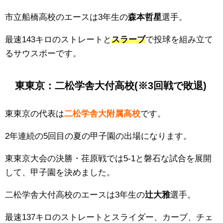
市立船橋高校のエースは3年生の
森本哲星
選手。
最速143キロのストレートと
スラーブ
で投球を組み立て
るサウスポーです。
東東京：
二松学舎大付
高校(※3回戦で敗退)
東東京の代表は
二松学舎大附属
高校
です。
2年連続の5回目の夏の甲子園の出場になります。
東東京大会の決勝・
荏原
戦では5
-1
と磐石な試合を展開
して、甲子園を決めました。
二松学舎大付
高校のエースは3年生の
辻大雅
選手。
最速137キロのストレートとスライダー、カーブ、チェ