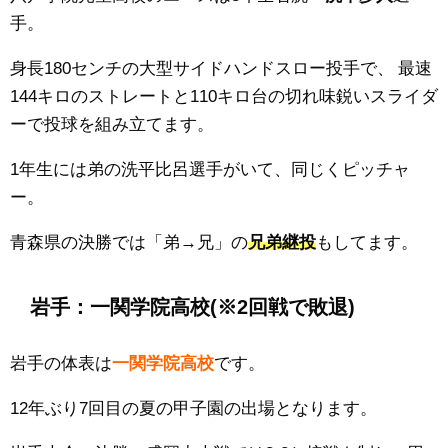
手。
身長180センチの大型サイドハンドスロー投手で、
最速
144キロのストレートと110キロ台の切れ味鋭いスライダ
ーで投球を組み立てます。
1年生には弟の
洗平比呂選手がいて、同じくピッチャ
ー。
青森県の決勝では「弟→兄」の
兄弟継投
もしてます。
岩手：
一関学院高校
(※2回戦で敗退)
岩手の体表は
一関学院
高校
です。
12年ぶり7回目の夏の甲子園の出場となります。