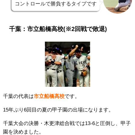
コントロールで勝負するタイプです
千葉：市立船橋高校
(※2回戦で敗退)
千葉の代表は
市立船橋高校
です。
15年ぶり6回目の夏の甲子園の出場になります。
千葉大会の決勝・
木更津総合
戦では13
-6
と圧倒し、甲子
園を決めました。