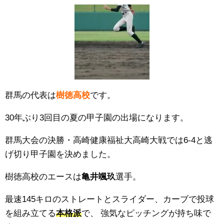
群馬の代表は
樹徳高校
です。
30年ぶり3回目の夏の甲子園の出場になります。
群馬大会の決勝・
高崎健康福祉大高崎
大
戦では6
-4
と逃
げ切り甲子園を決めました。
樹徳高校のエースは
亀井颯玖
選手。
最速145キロのストレートとスライダー、
カーブで投球
を組み立てる
本格派
で、
強気なピッチングが持ち味で