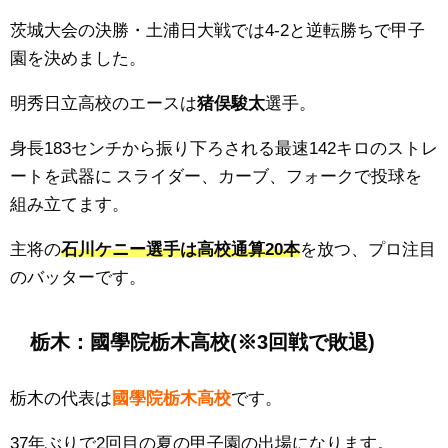
茨城大会の決勝・
土浦日大
戦では4
-2
と逆転勝ちで甲子
園を決めました。
明秀日立高校のエースは
猪俣駿太
選手。
身長183センチから振り下ろされる最速142キロのストレ
ートを武器に
スライダー、カーブ、フォークで投球を
組み立てます。
主将の
石川ケニー選手は高校通算20本
を放つ、プロ注目
のバッターです。
栃木：國學院栃木高校(※3回戦で敗退)
栃木の代表は
國學院栃木高校
です。
37年ぶりで2回目の夏の甲子園の出場になります。