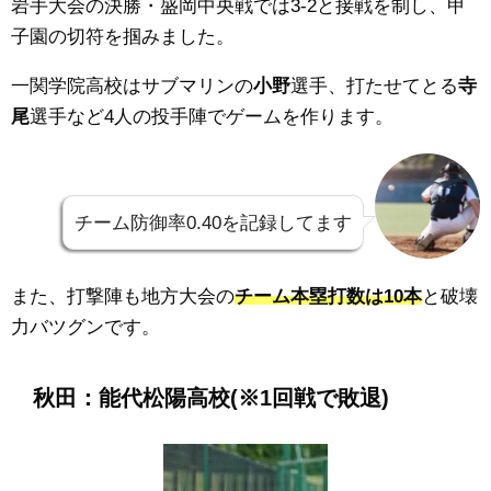
岩手大会の決勝・
盛岡中央
戦では3
-2と接戦を制し、甲
子園の切符を掴みました。
一関学院高校はサブマリンの
小野
選手、打たせてとる
寺
尾
選手など4人の投手陣でゲームを作ります。
チーム防御率0.40を記録してます
また、打撃陣も地方大会の
チーム本塁打数は10本
と破壊
力バツグンです。
秋田：
能代松陽
高校
(※1回戦で敗退)