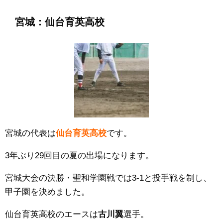
宮城：仙台育英高校
宮城の代表は
仙台育英高校
です。
3年ぶり29回目の夏の出場になります。
宮城大会の決勝・
聖和学園
戦では3
-1
と投手戦を制し、
甲子園を決めました。
仙台育英高校のエースは
古川翼
選手。