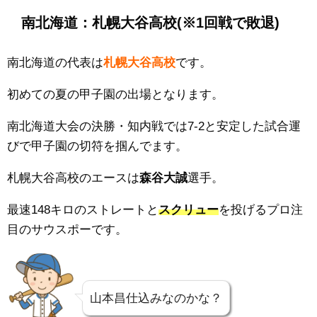
南北海道：札幌大谷高校
(※1回戦で敗退)
南北海道の代表は
札幌大谷高校
です。
初めての夏の甲子園の出場となります。
南北海道大会の決勝・知内戦では7-2と安定した試合運
びで甲子園の切符を掴んでます。
札幌大谷高校のエースは
森谷大誠
選手。
最速148キロのストレートと
スクリュー
を投げるプロ注
目のサウスポーです。
山本昌仕込みなのかな？