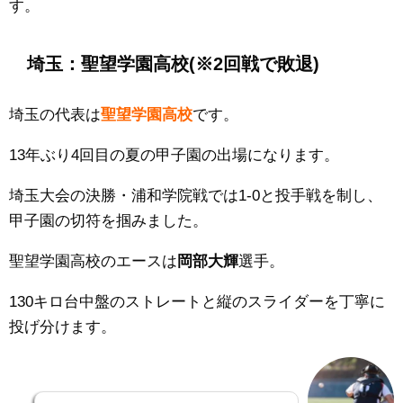
す。
埼玉：聖望学園高校(※2回戦で敗退)
埼玉の代表は
聖望学園
高校
です。
13年ぶり4回目の夏の甲子園の出場になります。
埼玉大会の決勝・浦和学院戦では1
-0
と投手戦を制し、
甲子園の切符を掴みました。
聖望学園高校のエースは
岡部大輝
選手。
130キロ台中盤のストレートと縦のスライダーを丁寧に
投げ分けます。