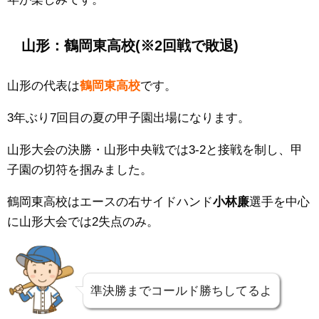
山形：鶴岡東高校
(※2回戦で敗退)
山形の代表は
鶴岡東高校
です。
3年ぶり7回目の夏の甲子園出場になります。
山形大会の決勝・
山形中央
戦では3
-2
と接戦を制し、甲
子園の切符を掴みました。
鶴岡東高校はエースの右サイドハンド
小林廉
選手を中心
に山形大会では2失点のみ。
準決勝までコールド勝ちしてるよ