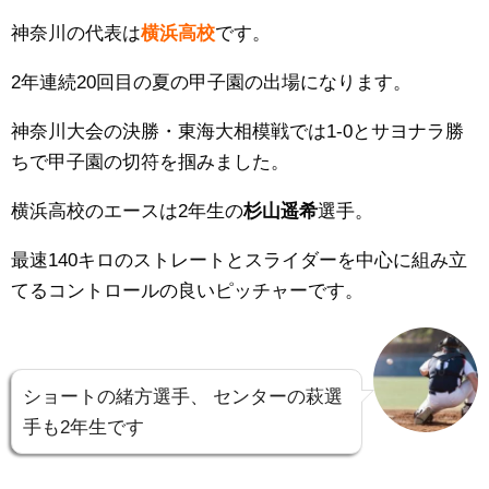
神奈川の代表は
横浜高校
です。
2年連続20回目の夏の甲子園の出場になります。
神奈川大会の決勝・東海大相模戦では1
-0
とサヨナラ勝
ちで甲子園の切符を掴みました。
横浜高校のエースは2年生の
杉山遥希
選手。
最速140キロのストレートとスライダーを中心に組み立
てるコントロールの良いピッチャーです。
ショートの緒方選手、
センターの萩選
手も2年生です