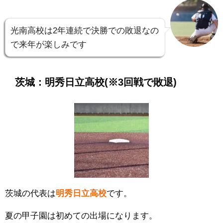
光南高校は2年連続で決勝での敗退なの
で来年が楽しみです
茨城：明秀日立高校(※3回戦で敗退)
茨城の代表は
明秀日立高校
です。
夏の甲子園は初めての出場になります。