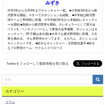
みずき
中学2年から大学4年までキャッチャー一筋。 ■小学校3年生から軟
式野球を開始。※すべてのポジションを経験。 ■中学校は軟式野
球チームと野球部に所属。※中学校2年生から本格的にキャッチャ
ーを開始 ■高校から硬式野球を開始。※レギュラーとして県大会
ベスト8。ベンチメンバーとして東海大会準優勝。ポジションはキ
ャッチャー。(甲子園は未出場) ■大学でも硬式野球部に所属。※主
将を務める。 今も草野球をやってます。 もちろん、ポジションは
キャッチャーです。 ■好きなキャッチャー：古田敦也選手 ■好き
なプロ野球チーム：ヤクルトスワローズ
Twitterをフォローして最新情報を受け取る
カテゴリー
コラム