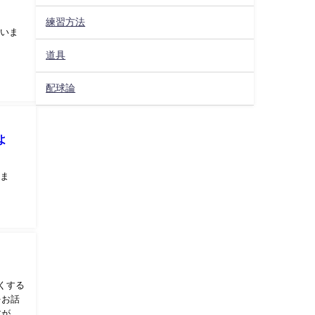
練習方法
ていま
道具
配球論
よ
てま
くする
をお話
すが、