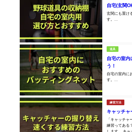
自宅(玄関
玄関にも置け
す。...
道具
自宅の室内
う！
自宅の室内に
す。...
練習方法
キャッチャ
「キャッチャ
練習ってある
します。 キ