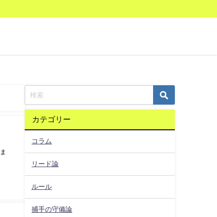
カテゴリー
コラム
いま
リード論
ルール
捕手の守備論