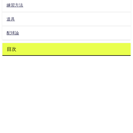
練習方法
道具
配球論
目次
FAの人的補償のルール
Aランク選手
Bランク選手
Cランク選手
人的補償のランク条件
TOP
ページ上部へ
シェアする
メニュー
人的補償の対象になる選手
人的補償の選手の拒否権