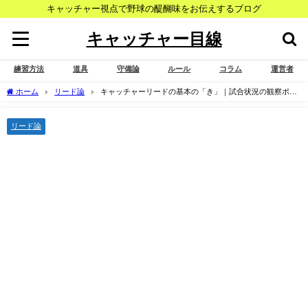
キャッチャー視点で野球の醍醐味をお伝えするブログ
キャッチャー目線
練習方法
道具
守備論
ルール
コラム
運営者
ホーム
リード論
キャッチャーリードの基本の「き」｜試合状況の観察ポイ
ント
リード論