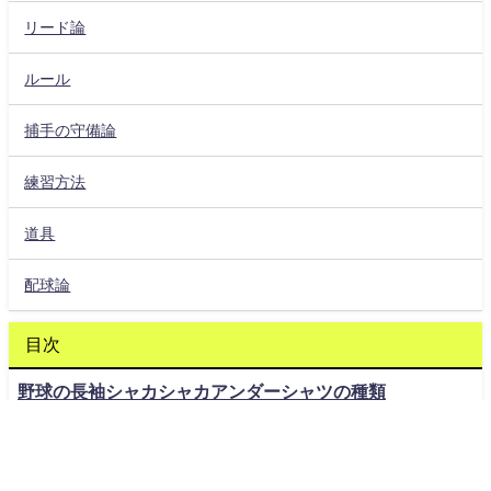
リード論
ルール
捕手の守備論
練習方法
道具
配球論
目次
野球の長袖シャカシャカアンダーシャツの種類
生地の素材
シャカシャカの範囲