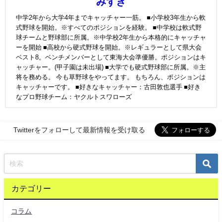
みずき
中学2年から大学4年までキャッチャー一筋。 ■小学校3年生から軟
式野球を開始。※すべてのポジションを経験。 ■中学校は軟式野
球チームと野球部に所属。※中学校2年生から本格的にキャッチャ
ーを開始 ■高校から硬式野球を開始。※レギュラーとして県大会
ベスト8。ベンチメンバーとして東海大会準優勝。ポジションはキ
ャッチャー。(甲子園は未出場) ■大学でも硬式野球部に所属。※主
将を務める。 今も草野球をやってます。 もちろん、ポジションは
キャッチャーです。 ■好きなキャッチャー：古田敦也選手 ■好き
なプロ野球チーム：ヤクルトスワローズ
Twitterをフォローして最新情報を受け取る
カテゴリー
コラム