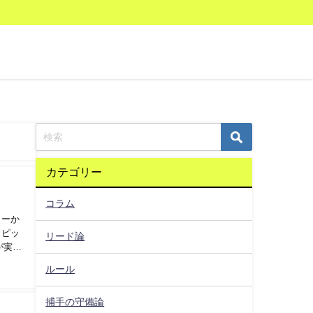
カテゴリー
コラム
ャーか
らピッ
リード論
が実践
ルール
捕手の守備論