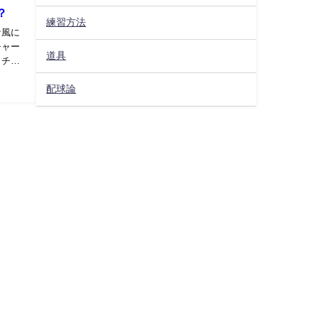
？
練習方法
な風に
チャー
道具
ッチャ
配球論