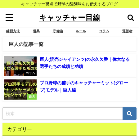
キャッチャー視点で野球の醍醐味をお伝えするブログ
キャッチャー目線
練習方法
道具
守備論
ルール
コラム
運営者
巨人の記事一覧
巨人(読売ジャイアンツ)の永久欠番｜偉大なる
選手たちの成績と功績
コラム
プロ野球の捕手のキャッチャーミット(グロー
ブ)モデル｜巨人編
道具
カテゴリー