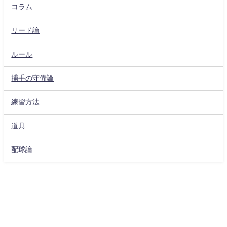
コラム
リード論
ルール
捕手の守備論
練習方法
道具
配球論