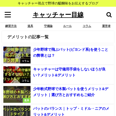
キャッチャー視点で野球の醍醐味をお伝えするブログ
キャッチャー目線
練習方法
道具
守備論
ルール
コラム
運営者
デメリットの記事一覧
少年野球で飛ぶバット(ビヨンド系)を使うこと
の弊害とは？
コラム
キャッチャーは守備用手袋をしないほうが良
い？メリット&デメリット
コラム
少年軟式野球で木製バットを使うメリット&デ
メリット｜選び方とおすすめもご紹介
道具
バットのバランス｜トップ・ミドル・ニアのメ
リット&デメリット