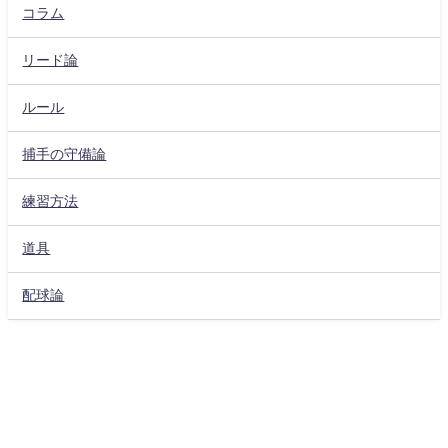
コラム
リード論
ルール
捕手の守備論
練習方法
道具
配球論