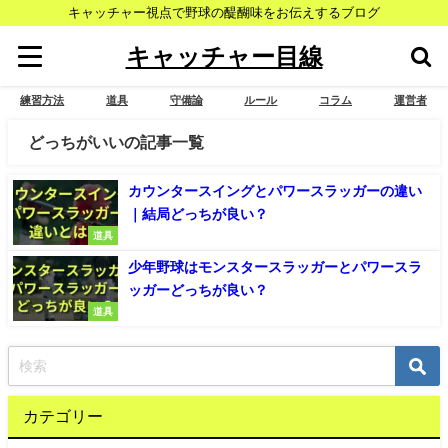
キャッチャー視点で野球の醍醐味をお伝えするブログ
キャッチャー目線
練習方法
道具
守備論
ルール
コラム
運営者
どっちがいいの記事一覧
カウンタースイングとパワースラッガーの違い
｜結局どっちが良い？
道具
少年野球はモンスタースラッガーとパワースラ
ッガーどっちが良い？
道具
カテゴリー