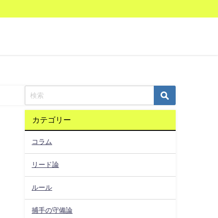
カテゴリー
コラム
リード論
ルール
捕手の守備論