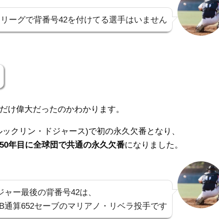
リーグで背番号42を付けてる選手はいません
だけ偉大だったのかわかります。
ルックリン・ドジャース)で初の永久欠番となり、
50年目に全球団で共通の永久欠番
になりました。
ジャー最後の背番号42は、
LB通算652セーブのマリアノ・リベラ投手です