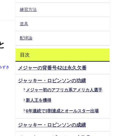
練習方法
道具
配球論
と
目次
みずき
メジャーの背番号42は永久欠番
ジャッキー・ロビンソンの功績
メジャー初のアフリカ系アメリカ人選手
新人王を獲得
6年連続で3割達成とオールスター出場
ジャッキー・ロビンソンの成績