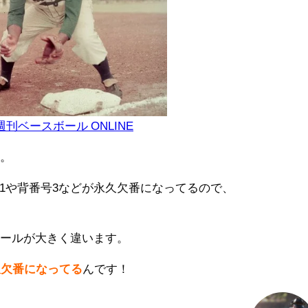
週刊ベースボール ONLINE
す。
1や背番号3などが永久欠番になってるので、
ケールが大きく違います。
久欠番になってる
んです！