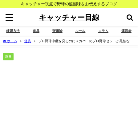
キャッチャー視点で野球の醍醐味をお伝えするブログ
キャッチャー目線
練習方法
道具
守備論
ルール
コラム
運営者
ホーム
道具
プロ野球中継を見るのにスカパーのプロ野球セットが最強な理
由
道具