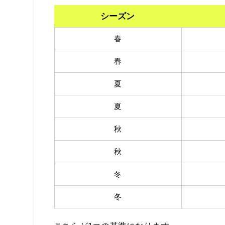
シーズン
春
春
夏
夏
秋
秋
冬
冬