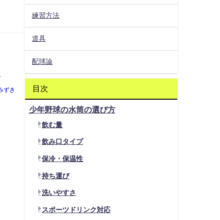
練習方法
道具
配球論
選
目次
みずき
少年野球の水筒の選び方
飲む量
飲み口タイプ
保冷・保温性
持ち運び
洗いやすさ
スポーツドリンク対応