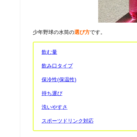
少年野球の水筒の
選び方
です。
飲む量
飲み口タイプ
保冷性(保温性)
持ち運び
洗いやすさ
スポーツドリンク対応