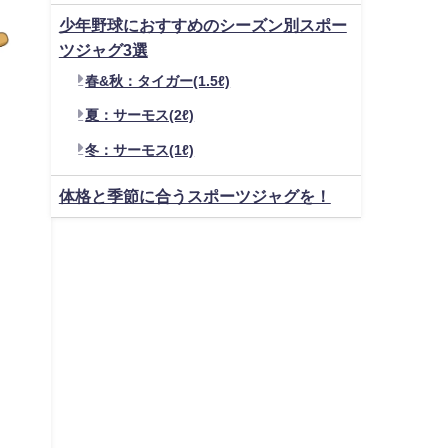
少年野球におすすめのシーズン別スポー
ツジャグ3選
春&秋：タイガー(1.5ℓ)
夏：サーモス(2ℓ)
冬：サーモス(1ℓ)
体格と季節に合うスポーツジャグを！