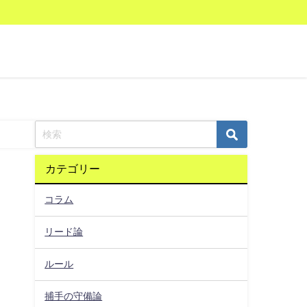
カテゴリー
コラム
リード論
ルール
捕手の守備論