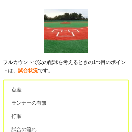
フルカウントで次の配球を考えるときの1つ目のポイン
トは、
試合状況
です。
点差
ランナーの有無
打順
試合の流れ