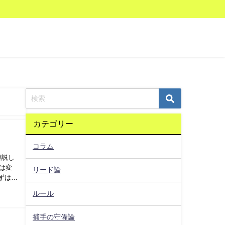
カテゴリー
コラム
解説し
は変
リード論
ずはラ
ルール
捕手の守備論