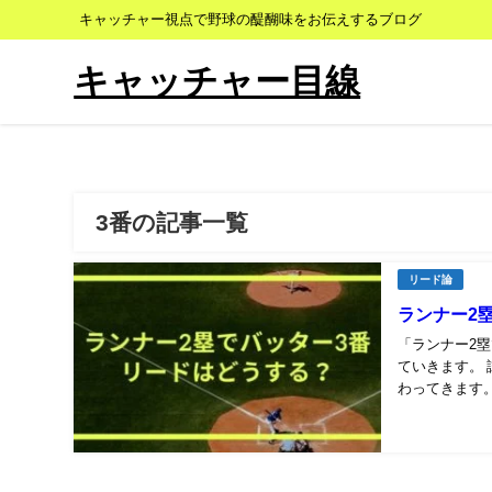
キャッチャー視点で野球の醍醐味をお伝えするブログ
キャッチャー目線
3番の記事一覧
リード論
ランナー2
「ランナー2
ていきます。 
わってきます。
ンナ...