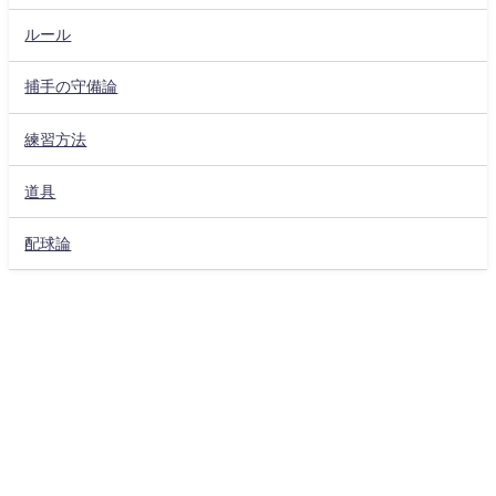
ルール
捕手の守備論
練習方法
道具
配球論