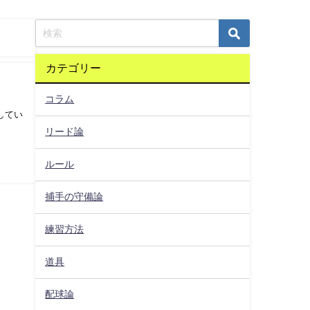
カテゴリー
コラム
してい
リード論
ルール
捕手の守備論
練習方法
道具
配球論