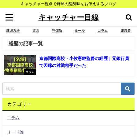
キャッチャー視点で野球の醍醐味をお伝えするブログ
キャッチャー目線
練習方法
道具
守備論
ルール
コラム
運営者
経歴の記事一覧
京都国際高校・小牧憲継監督の経歴｜元銀行員
で因縁の対戦相手だった
コラム
カテゴリー
コラム
リード論