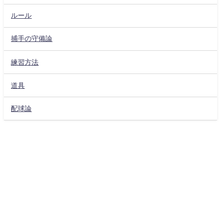
ルール
捕手の守備論
練習方法
道具
配球論