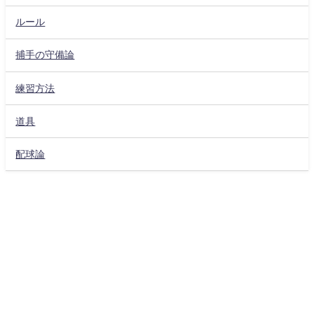
ルール
捕手の守備論
練習方法
道具
配球論