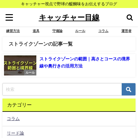
キャッチャー視点で野球の醍醐味をお伝えするブログ
キャッチャー目線
練習方法
道具
守備論
ルール
コラム
運営者
ストライクゾーンの記事一覧
ストライクゾーンの範囲｜高さとコースの境界
線や奥行きの活用方法
ルール
カテゴリー
コラム
リード論