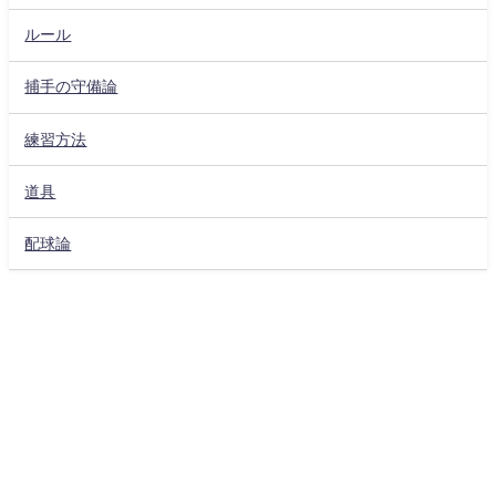
ルール
捕手の守備論
練習方法
道具
配球論